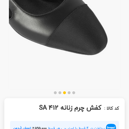
کفش چرم زنانه SA 412
کد کالا :
پرداخت در 4 قسط با اسنپ‌پی هر قسط
۲,۵۹۵,۰۰۰
تومان (بدون