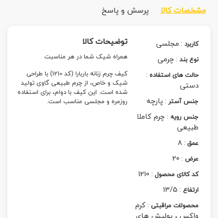
مشخصات کالا
پرسش و پاسخ
توضیحات کالا
:
مجلسی
کاربرد
همراه شیک شما در هر مناسبت
:
چرمی
نوع بند
:
کیف چرم زنانه باربارا (کد 1210) با طراحی
حالت های استفاده
شیک و خاص، از چرم طبیعی گاوی تولید
دستی
شده است. این کیف با دوام، برای استفاده
:
پارچه
جنس آستر
روزمره و مجلسی مناسب است.
:
چرم کاملا
جنس رویه
طبیعی
8
:
عمق
20
:
عرض
1210
:
کد کالای محصول
13/5
:
ارتفاع
:
کرم
محصولات مراقبتی
واکس ، پولیش های