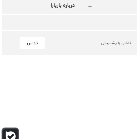
درباره باربارا
تماس
تماس با پشتیبانی
تمامی حقوق مادی و معنوی این سایت متعلق به فروشگاه چرم
باربارا می باشد
طراحی و توسعه توسط گیو