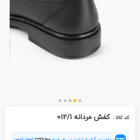
کفش مردانه 012/1
کد کالا :
پرداخت در 4 قسط با اسنپ‌پی هر قسط
۲,۳۶۷,۵۰۰
تومان (بدون