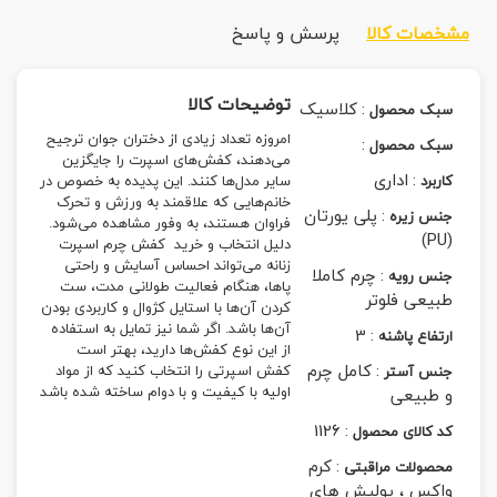
مشخصات کالا
پرسش و پاسخ
توضیحات کالا
:
کلاسیک
سبک محصول
امروزه تعداد زیادی از دختران جوان ترجیح
:
سبک محصول
می‌دهند، کفش‌های اسپرت را جایگزین
:
اداری
کاربرد
سایر مدل‌ها کنند. این پدیده به خصوص در
خانم‌هایی که علاقمند به ورزش و تحرک
:
پلی یورتان
جنس زیره
فراوان هستند، به وفور مشاهده می‌شود.
(PU)
دلیل انتخاب و خرید
کفش چرم اسپرت
زنانه
می‌تواند احساس آسایش و راحتی
:
چرم کاملا
جنس رویه
پاها، هنگام فعالیت طولانی مدت، ست
طبیعی فلوتر
کردن آن‌ها با استایل کژوال و کاربردی بودن
آن‌ها باشد. اگر شما نیز تمایل به استفاده
3
:
ارتفاع پاشنه
از این نوع کفش‌ها دارید، بهتر است
:
کامل چرم
کفش اسپرتی را انتخاب کنید که از مواد
جنس آستر
اولیه با کیفیت و با دوام ساخته شده باشد
و طبیعی
1126
:
کد کالای محصول
:
کرم
محصولات مراقبتی
واکس ، پولیش های