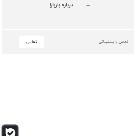
درباره باربارا
تماس
تماس با پشتیبانی
تمامی حقوق مادی و معنوی این سایت متعلق به فروشگاه چرم
باربارا می باشد
طراحی و توسعه توسط گیو