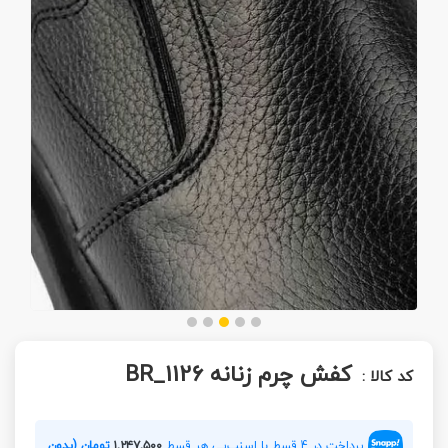
کفش چرم زنانه 1126_BR
کد کالا :
پرداخت در 4 قسط با اسنپ‌پی هر قسط
۱,۲۴۷,۵۰۰
تومان (بدون