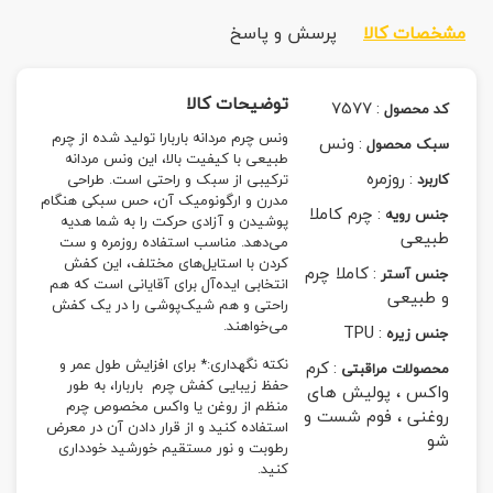
مشخصات کالا
پرسش و پاسخ
توضیحات کالا
7577
:
کد محصول
ونس چرم مردانه باربارا تولید شده از چرم
:
ونس
سبک محصول
طبیعی با کیفیت بالا، این ونس مردانه
:
روزمره
کاربرد
ترکیبی از سبک و راحتی است. طراحی
مدرن و ارگونومیک آن، حس سبکی هنگام
:
چرم کاملا
جنس رویه
پوشیدن و آزادی حرکت را به شما هدیه
طبیعی
می‌دهد. مناسب استفاده روزمره و ست
کردن با استایل‌های مختلف، این کفش
:
کاملا چرم
جنس آستر
انتخابی ایده‌آل برای آقایانی است که هم
و طبیعی
راحتی و هم شیک‌پوشی را در یک کفش
می‌خواهند.
TPU
:
جنس زیره
نکته نگهداری:* برای افزایش طول عمر و
:
کرم
محصولات مراقبتی
حفظ زیبایی کفش چرم باربارا، به طور
واکس ، پولیش های
منظم از روغن یا واکس مخصوص چرم
روغنی ، فوم شست و
استفاده کنید و از قرار دادن آن در معرض
شو
رطوبت و نور مستقیم خورشید خودداری
کنید.