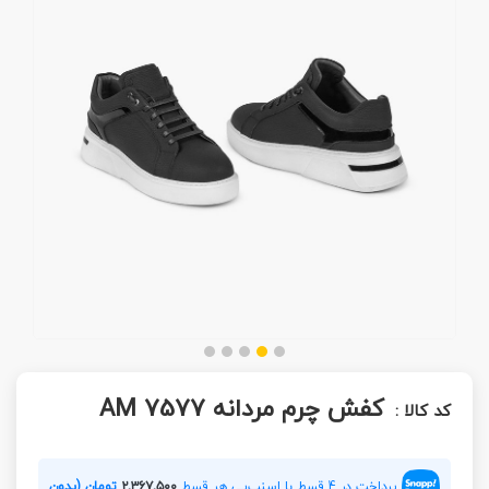
کفش چرم مردانه AM 7577
کد کالا :
پرداخت در 4 قسط با اسنپ‌پی هر قسط
۲,۳۶۷,۵۰۰
تومان (بدون