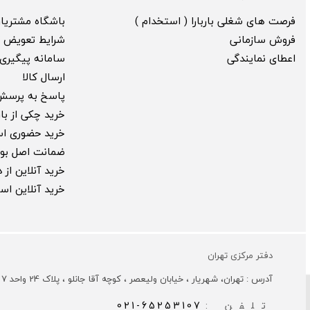
فرصت های شغلی باربارا ( استخدام )
باشگاه مشتریا
فروش سازمانی
شرایط تعویض ک
اعطای نمایندگی
سامانه پیگیری 
ارسال کالا
پاسخ به پرسش
خرید چکی از بارب
خرید حضوری ا
ضمانت اصل بود
خرید آنلاین از
خرید آنلاین ا
دفتر مرکزی تهران
آدرس : تهران، شهریار ، خیابان ولیعصر ، کوچه آقا جانلو ، پلاک 24 واحد 7
تلفن :
021-65253107